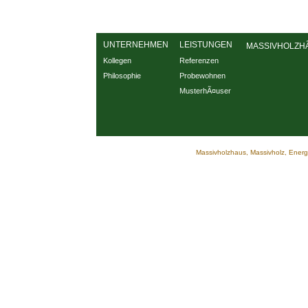
UNTERNEHMEN
LEISTUNGEN
MASSIVHOLZHÃ
Kollegen
Referenzen
Philosophie
Probewohnen
MusterhÃ¤user
Massivholzhaus, Massivholz, Energie