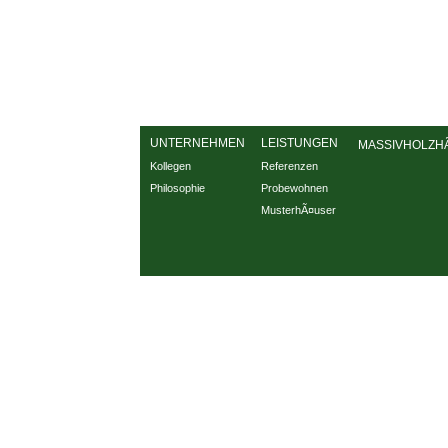
UNTERNEHMEN
LEISTUNGEN
MASSIVHOLZHÃ
Kollegen
Referenzen
Philosophie
Probewohnen
MusterhÃ¤user